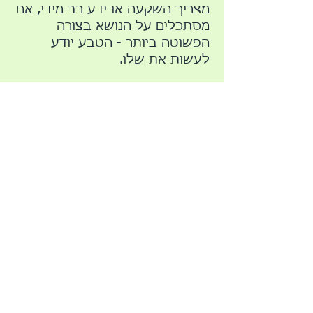
מצריך השקעה או ידע רב מידי, אם
מסתכלים על הנושא בצורה
הפשוטה ביותר - הטבע יודע
לעשות את שלו.
נכון, ישנם מרכיבים רבים
המשפיעים על קצב הגידול
והתנובה – סוג הקרקע, תנאי מזג
האוויר, המיקום, התאורה ועוד
רבים, אך בעזרתם האדיבה של
אנשי המקצוע נוכל לפתור דילמות
ומאוד רצוי להיוועץ עימם. הדבר
נכון לכול סוגי הצמחים השונים
הנשתלים בגינה, לכל צמח יש את
מאפייניו שלו וצרכיו ואם נמלא
אותם בקפידה הוא יהיה מאושר
וישתף אותנו בפירותיו ופרחיו.