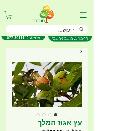
077-3011149 :צלצלו
הרימון 1, מושב ניר צבי
עץ אגוז המלך