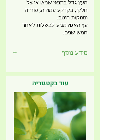
העץ גדל בתנאי שמש או צל
חלקי, בקרקע עמוקה, פורייה
ומנוקזת היטב.
עץ האגוז מגיע לבשלות לאחר
חמש שנים.
מידע נוסף
זמן שתילה מומלץ -
כל השנה
תאורה -
שמש מלאה
עונת הנבה -
תחילת החורף
עוד בקטגוריה
מתאים לשתילה בגינה
חדש ב