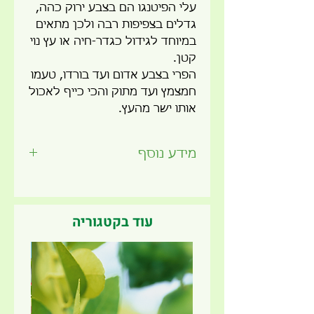
עלי הפיטנגו הם בצבע ירוק כהה,
גדלים בצפיפות רבה ולכן מתאים
במיוחד לגידול כגדר-חיה
או עץ נוי
קטן.
הפרי בצבע אדום ועד בורדו, טעמו
חמצמץ ועד מתוק והכי כייף לאכול
אותו ישר מהעץ.
מידע נוסף
זמן שתילה מומלץ -
כל השנה
תאורה -
שמש מלאה/חצי צל
עונת הנבה -
אביב סתיו
עוד בקטגוריה
מתאים לשתילה בגינה
חדש ב
מתאים לשתילה בעציץ במרפסת