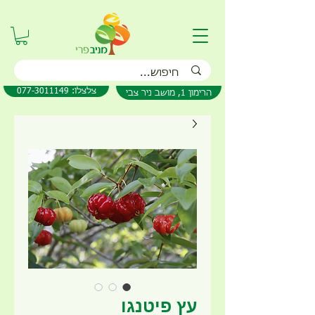
077-3011149 :צלצלו
הרימון 1, מושב ניר צבי
עץ פיטנגו