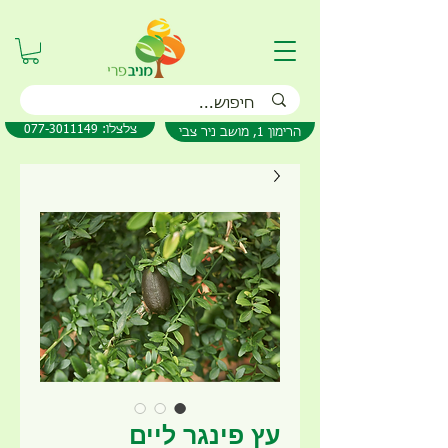
077-3011149 :צלצלו
הרימון 1, מושב ניר צבי
עץ פינגר ליים