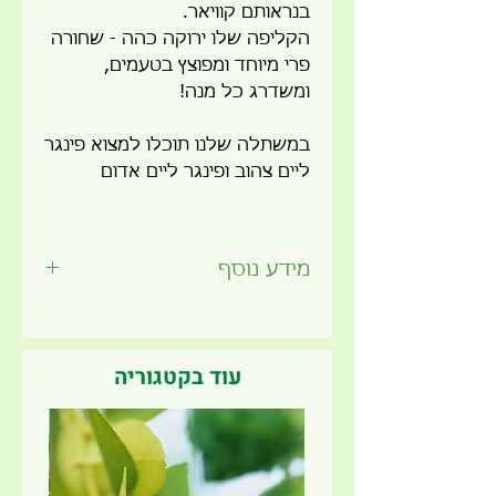
בנראותם קוויאר.
הקליפה שלו ירוקה כהה - שחורה
פרי מיוחד ומפוצץ בטעמים,
ומשדרג כל מנה!
במשתלה שלנו תוכלו למצוא פינגר
ליים צהוב ופינגר ליים אדום
מידע נוסף
זמן שתילה מומלץ -
כל השנה
תאורה -
שמש מלאה
עונת הנבה -
קיץ/סתיו
עוד בקטגוריה
מתאים לשתילה בגינה
חדש ב
מתאים לשתילה בעציץ במרפסת