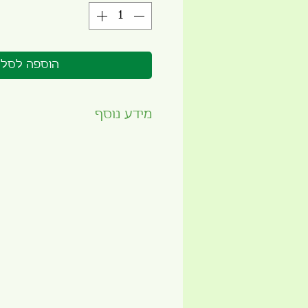
הוספה לסל
מידע נוסף
זמן שתילה מומלץ -
אביב/קיץ/ס
תאורה -
שמש מלאה, חצי צל
עונת הנבה -
כל השנה (עלים וענ
מתאים לשתילה בגינה
מתאים לשתילה בעציץ במרפסת