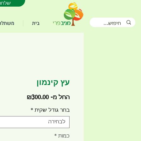
WhatsApp שלחו
בית
משתלת 
עץ קינמון
מחיר
החל מ-
₪300.00
מבצע
בחר גודל שקית
*
לבחירה
כמות
*