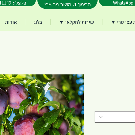
077-3011149 :צלצלו
הרימון 1, מושב ניר צבי
עצי פרי ▼
שירות לחקלאי ▼
בלוג
אודות