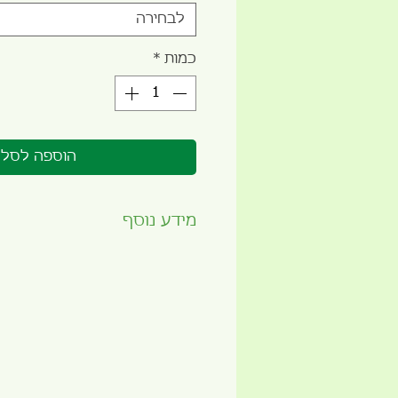
לבחירה
כמות
*
הוספה לסל
מידע נוסף
זמן שתילה מומלץ -
כל השנה
תאורה -
שמש מלאה
עונת הנבה -
אביב/קיץ/סתיו
מתאים לשתילה בגינה
מתאים לשתילה בעציץ במרפסת